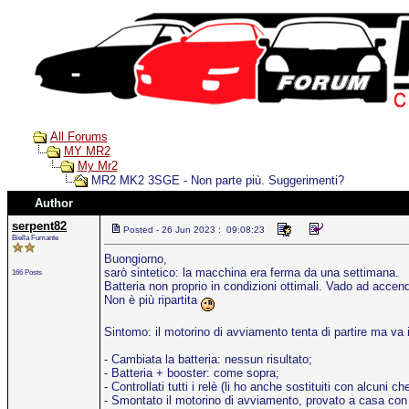
All Forums
MY MR2
My Mr2
MR2 MK2 3SGE - Non parte più. Suggerimenti?
Author
serpent82
Posted - 26 Jun 2023 : 09:08:23
Biella Fumante
Buongiorno,
sarò sintetico: la macchina era ferma da una settimana.
166 Posts
Batteria non proprio in condizioni ottimali. Vado ad accen
Non è più ripartita
Sintomo: il motorino di avviamento tenta di partire ma va 
- Cambiata la batteria: nessun risultato;
- Batteria + booster: come sopra;
- Controllati tutti i relè (li ho anche sostituiti con alcuni ch
- Smontato il motorino di avviamento, provato a casa con 