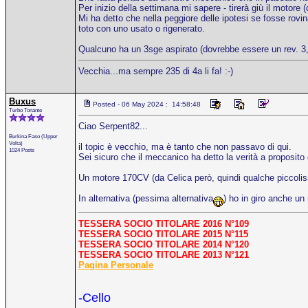
Per inizio della settimana mi sapere - tirerà giù il motore 
Mi ha detto che nella peggiore delle ipotesi se fosse rovi
toto con uno usato o rigenerato.
Qualcuno ha un 3sge aspirato (dovrebbe essere un rev. 3
Vecchia...ma sempre 235 di 4a li fa! :-)
Buxus
Posted - 06 May 2024 : 14:58:48
Turbo Tonante
Ciao Serpent82...
Burkina Faso (Upper
Volta)
il topic è vecchio, ma è tanto che non passavo di qui.
1024 Posts
Sei sicuro che il meccanico ha detto la verità a proposit
Un motore 170CV (da Celica però, quindi qualche piccoliss
In alternativa (pessima alternativa
) ho in giro anche un
TESSERA SOCIO TITOLARE 2016 N°109
TESSERA SOCIO TITOLARE 2015 N°115
TESSERA SOCIO TITOLARE 2014 N°120
TESSERA SOCIO TITOLARE 2013 N°121
Pagina Personale
-Cello