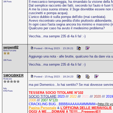
Il meccanico temporeggia, ha rimandato la visione della 
166 Posts
Dal semplice racconto dei fatti, secondo lui l'auto è fuori 
A me la cosa suona strana: il 3sge dovrebbe essere non int
cuscinetti e pompa acqua).
L'unico dubbio è sulla pompa dell'olio (mai cambiata).
Avevo riscontrato una perdita d'olio piuttosto abbondante, 
In ogni caso l'asta segna ancora tra minimo e massimo (m
Qualcuno per caso ha avuto il medesimo problema?
Vecchia...ma sempre 235 di 4a li fa! :-)
serpent82
Posted - 08 Aug 2023 : 15:26:21
Biella Fumante
Aggiungo una nota - alle brutte, qualcuno ha da dare via
166 Posts
Vecchia...ma sempre 235 di 4a li fa! :-)
SMOGBIKER
Posted - 15 Aug 2023 : 18:24:23
Moderator
ma poi Domenico...lo hai sentito? Se mai dovesse servire 
Italy
6763 Posts
TESSERA SOCIO TITOLARE N°102
SOCIO TITOLARE
:
2023
///
2022
///
2021
///
2020
///
2019
2008
///
2007 N°120
CRACKLING BUG...BBBBAAAAAAMMMMM
=(
http://i
Pagina Personale
&
L'OFFICINA DELLE MERAVIGLIE
OGGI A ME.....DOMANI A TE!!!!....FreeeeectE!!