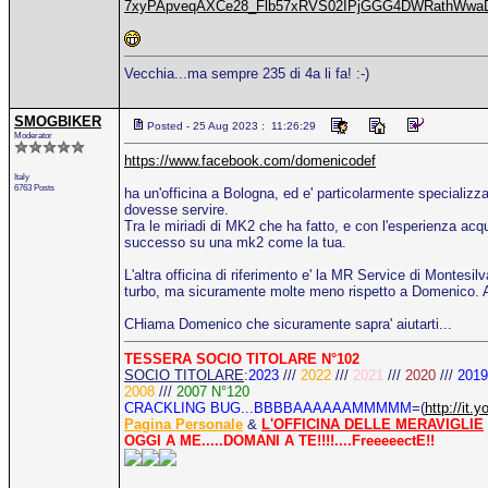
7xyPApveqAXCe28_Flb57xRVS02IPjGGG4DWRathWwa
Vecchia...ma sempre 235 di 4a li fa! :-)
SMOGBIKER
Posted - 25 Aug 2023 : 11:26:29
Moderator
https://www.facebook.com/domenicodef
Italy
6763 Posts
ha un'officina a Bologna, ed e' particolarmente specializ
dovesse servire.
Tra le miriadi di MK2 che ha fatto, e con l'esperienza acqui
successo su una mk2 come la tua.
L'altra officina di riferimento e' la MR Service di Montesil
turbo, ma sicuramente molte meno rispetto a Domenico. Al
CHiama Domenico che sicuramente sapra' aiutarti...
TESSERA SOCIO TITOLARE N°102
SOCIO TITOLARE
:
2023
///
2022
///
2021
///
2020
///
2019
2008
///
2007 N°120
CRACKLING BUG...BBBBAAAAAAMMMMM
=(
http://i
Pagina Personale
&
L'OFFICINA DELLE MERAVIGLIE
OGGI A ME.....DOMANI A TE!!!!....FreeeeectE!!