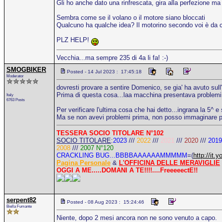
Gli ho anche dato una rinfrescata, gira alla perfezione ma
Sembra come se il volano o il motore siano bloccati
Qualcuno ha qualche idea? Il motorino secondo voi è da c
PLZ HELP!
Vecchia...ma sempre 235 di 4a li fa! :-)
SMOGBIKER
Posted - 14 Jul 2023 : 17:45:18
Moderator
dovresti provare a sentire Domenico, se gia' ha avuto sull
Prima di questa cosa...laa macchina presentava problemi 
Italy
6763 Posts
Per verificare l'ultima cosa che hai detto...ingrana la 5^ e s
Ma se non avevi problemi prima, non posso immaginare pe
TESSERA SOCIO TITOLARE N°102
SOCIO TITOLARE
:
2023
///
2022
///
2021
///
2020
///
2019
2008
///
2007 N°120
CRACKLING BUG...BBBBAAAAAAMMMMM
=(
http://i
Pagina Personale
&
L'OFFICINA DELLE MERAVIGLIE
OGGI A ME.....DOMANI A TE!!!!....FreeeeectE!!
serpent82
Posted - 08 Aug 2023 : 15:24:46
Biella Fumante
Niente, dopo 2 mesi ancora non ne sono venuto a capo.