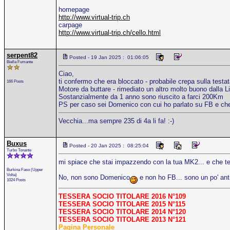
homepage
http://www.virtual-trip.ch
carpage
http://www.virtual-trip.ch/cello.html
serpent82
Posted - 19 Jan 2025 : 01:06:05
Biella Fumante
Ciao,
ti confermo che era bloccato - probabile crepa sulla testata
166 Posts
Motore da buttare - rimediato un altro molto buono dalla L
Sostanzialmente da 1 anno sono riuscito a farci 200Km
PS per caso sei Domenico con cui ho parlato su FB e che 
Vecchia...ma sempre 235 di 4a li fa! :-)
Buxus
Posted - 20 Jan 2025 : 08:25:04
Turbo Tonante
mi spiace che stai impazzendo con la tua MK2... e che te
Burkina Faso (Upper
Volta)
No, non sono Domenico
e non ho FB... sono un po' ant
1024 Posts
TESSERA SOCIO TITOLARE 2016 N°109
TESSERA SOCIO TITOLARE 2015 N°115
TESSERA SOCIO TITOLARE 2014 N°120
TESSERA SOCIO TITOLARE 2013 N°121
Pagina Personale