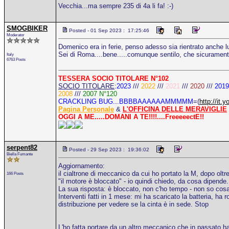
Vecchia...ma sempre 235 di 4a li fa! :-)
SMOGBIKER
Posted - 01 Sep 2023 : 17:25:46
Moderator
Domenico era in ferie, penso adesso sia rientrato anche lu
Sei di Roma....bene.....comunque sentilo, che sicuramente 
Italy
6763 Posts
TESSERA SOCIO TITOLARE N°102
SOCIO TITOLARE
:
2023
///
2022
///
2021
///
2020
///
2019
2008
///
2007 N°120
CRACKLING BUG...BBBBAAAAAAMMMMM
=(
http://i
Pagina Personale
&
L'OFFICINA DELLE MERAVIGLIE
OGGI A ME.....DOMANI A TE!!!!....FreeeeectE!!
serpent82
Posted - 29 Sep 2023 : 19:36:02
Biella Fumante
Aggiornamento:
il cialtrone di meccanico da cui ho portato la M, dopo olt
166 Posts
"il motore è bloccato" - io quindi chiedo, da cosa dipende.
La sua risposta: è bloccato, non c'ho tempo - non so cosa
Interventi fatti in 1 mese: mi ha scaricato la batteria, ha 
distribuzione per vedere se la cinta è in sede. Stop
L'ho fatta portare da un altro meccanico che in passato ha