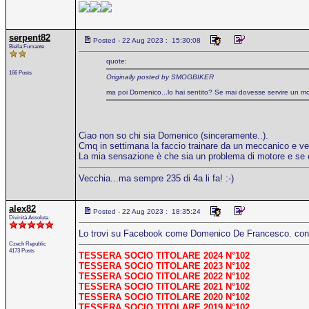
serpent82
Posted - 22 Aug 2023 : 15:30:08
Biella Fumante
quote:
166 Posts
Originally posted by SMOGBIKER
ma poi Domenico...lo hai sentito? Se mai dovesse servire un moto
Ciao non so chi sia Domenico (sinceramente..).
Cmq in settimana la faccio trainare da un meccanico e ve
La mia sensazione è che sia un problema di motore e se c'
Vecchia...ma sempre 235 di 4a li fa! :-)
alex82
Posted - 22 Aug 2023 : 18:35:24
Divinità Assoluta
Lo trovi su Facebook come Domenico De Francesco. cont
Czech Republic
4173 Posts
TESSERA SOCIO TITOLARE 2024 N°102
TESSERA SOCIO TITOLARE 2023 N°102
TESSERA SOCIO TITOLARE 2022 N°102
TESSERA SOCIO TITOLARE 2021 N°102
TESSERA SOCIO TITOLARE 2020 N°102
TESSERA SOCIO TITOLARE 2019 N°102