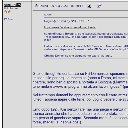
serpent82
Posted - 26 Aug 2023 : 00:28:42
Biella Fumante
quote:
166 Posts
Originally posted by SMOGBIKER
https://www.facebook.com/domenicodef
ha un'officina a Bologna, ed e' particolarmente specializzato s
Tra le miriadi di MK2 che ha fatto, e con l'esperienza acquisita.
la tua.
L'altra officina di riferimento e' la MR Service di Montesilvano (
molte meno rispetto a Domenico. Alla MR Service si e' molto piu' 
CHiama Domenico che sicuramente sapra' aiutarti...
Grazie Smog! Ho contattato su FB Domenico, speriamo ri
impossibile portargli la macchina (sono a Roma, mi sembr
ripartire, sono ben disposto a portarla a Bologna (Mamma e
tenermela e avevo in programma alcuni lavori "grossi" (prima
Nel frattempo domani ho appuntamento con il carro attrezzi
lunedì, appena riapre dalle ferie, poi voglio vedere che s
Cmq dopo 192K Km senza fare mai una piega e senza mai l
L'unica anomalia che ha preceduto il blocco è stata, come
ma penso ci gocciasse sopra. Secondo me si è inchiodat
forse, magari, si risolve così).