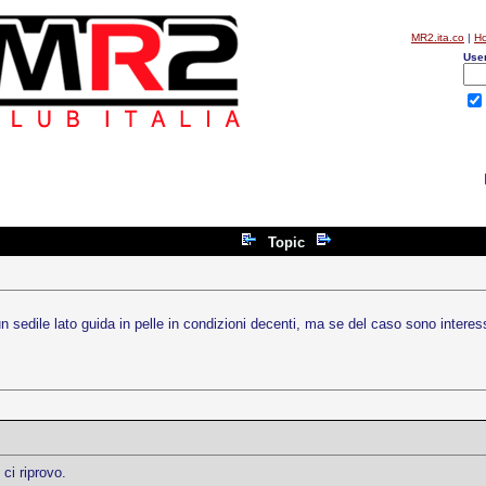
MR2.ita.co
|
H
Use
Topic
 un sedile lato guida in pelle in condizioni decenti, ma se del caso sono intere
ci riprovo.