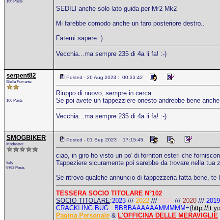
166 Posts
SEDILI anche solo lato guida per Mr2 Mk2
Mi farebbe comodo anche un faro posteriore destro..
Fatemi sapere :)
Vecchia...ma sempre 235 di 4a li fa! :-)
serpent82
Posted - 26 Aug 2023 : 00:33:42
Biella Fumante
Riuppo di nuovo, sempre in cerca.
Se poi avete un tappezziere onesto andrebbe bene anche 
166 Posts
Vecchia...ma sempre 235 di 4a li fa! :-)
SMOGBIKER
Posted - 01 Sep 2023 : 17:15:45
Moderator
ciao, in giro ho visto un po' di fornitori esteri che fornisc
Tappeziere sicuramente poi sarebbe da trovare nella tua zo
Italy
6763 Posts
Se ritrovo qualche annuncio di tappezzeria fatta bene, te l
TESSERA SOCIO TITOLARE N°102
SOCIO TITOLARE
:
2023
///
2022
///
2021
///
2020
///
2019
CRACKLING BUG...BBBBAAAAAAMMMMM
=(
http://i
Pagina Personale
&
L'OFFICINA DELLE MERAVIGLIE