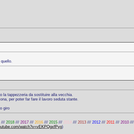
quello.
ono la tappezzeria da sostituire alla vecchia.
na, per poter far fare il lavoro seduta stante.
o giro
///
2018
///
2017
///
2016
///
2015
///
2014
///
2013
///
2012
///
2011
///
2010
//
t.youtube.com/watch?v=vEKPQgxfPyg
)