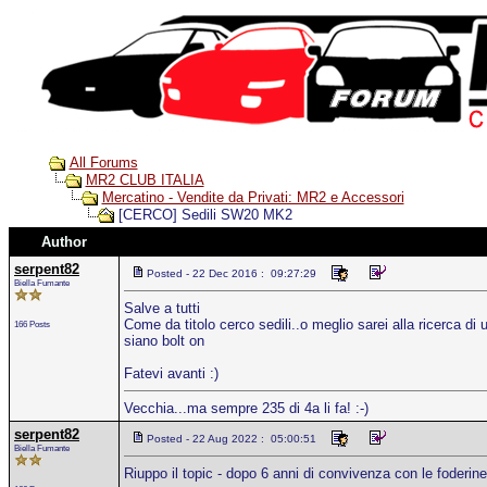
All Forums
MR2 CLUB ITALIA
Mercatino - Vendite da Privati: MR2 e Accessori
[CERCO] Sedili SW20 MK2
Author
serpent82
Posted - 22 Dec 2016 : 09:27:29
Biella Fumante
Salve a tutti
Come da titolo cerco sedili..o meglio sarei alla ricerca di
166 Posts
siano bolt on
Fatevi avanti :)
Vecchia...ma sempre 235 di 4a li fa! :-)
serpent82
Posted - 22 Aug 2022 : 05:00:51
Biella Fumante
Riuppo il topic - dopo 6 anni di convivenza con le foderine 