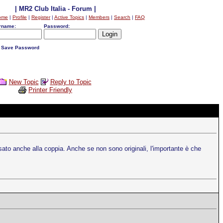
| MR2 Club Italia - Forum |
ome
|
Profile
|
Register
|
Active Topics
|
Members
|
Search
|
FAQ
rname:
Password:
Save Password
New Topic
Reply to Topic
Printer Friendly
ssato anche alla coppia. Anche se non sono originali, l'importante è che