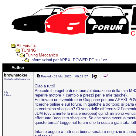
All Forums
TUNING
Tuning Meccanico
Informazioni per APEXI POWER FC su 1zz
Author
brownstoker
Posted - 03 Mar 2025 : 09:52:57
Pischello della Domenica
Ciao a tutti!
Procede il progetto di restauro/elaborazione della mia MR
Italy
reperire motore + cambio a prezzi per le mie tasche).
7 Posts
Ho trovato un rivenditore in Giappone per una APEXI 
ricerche online e sul forum, in qualche altro topic si pa
la centralina sbagliata? Ci sono delle differenza? Fornendo
JDM (ovviamente la mia è europea) quindi mi sono venuti d
effettuare l'acquisto sbagliato. So che sono eventualmen
questo tema? Leggo nel forum che la cosa è già stata fatt
Intanto auguro a tutti una buona serata e ringrazio in ant