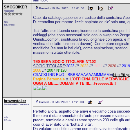
altri topic!
SMOGBIKER
Posted - 10 Mar 2025 : 18:01:50
Moderator
Ciao, da catalogo japponese il codice della centralina A
Di centralina per motore 1zzfe aspirato ce n'e' solo una, q
Italy
6763 Posts
Tral l'altro sostituendo semplicemente la centralina per i
cablaggi (che sono necessari solo con lo swap con 2zzge
Quindi...compri, sostituisci la ecu originale con apexi, e
verifica che tutto funzioni a dovere). Con motore originale
modifiche (se non le hai gia'), come aspirazione, scarico, 
massimo risultato ottenibile.
TESSERA SOCIO TITOLARE N°102
SOCIO TITOLARE
:
2023
///
2022
///
2021
///
2020
///
2019
2008
///
2007 N°120
CRACKLING BUG...BBBBAAAAAAMMMMM
=(
http://i
Pagina Personale
&
L'OFFICINA DELLE MERAVIGLIE
OGGI A ME.....DOMANI A TE!!!!....FreeeeectE!!
brownstoker
Posted - 11 Mar 2025 : 17:28:03
Pischello della Domenica
Perfetto allora, aspetto che arrivi e vediamo cosa succed
Il motore è stato smontato dall'auto per essere revisiona
Italy
precat, terminale e catalizzatore sportivo 200 celle già arr
7 Posts
così di aver dato una "botta di vita".
Da valutare poi delle camme con molle valvole rinforzate 