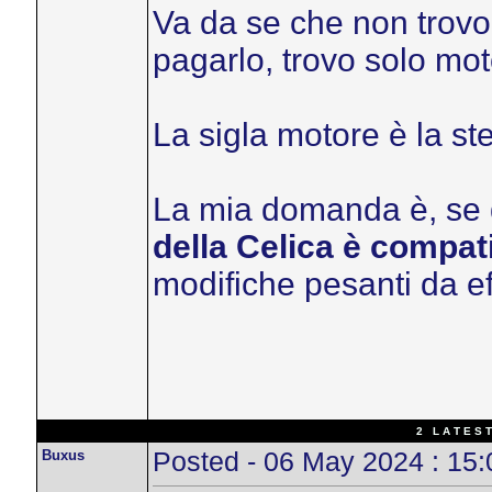
Va da se che non trov
pagarlo, trovo solo mot
La sigla motore è la s
La mia domanda è, se q
della Celica è compat
modifiche pesanti da e
2 L A T E S T
Buxus
Posted - 06 May 2024 : 15: