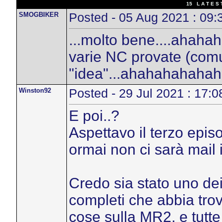
15 L A T E S 
SMOGBIKER
Posted - 05 Aug 2021 : 09:
...molto bene....ahahah
varie NC provate (comu
"idea"...ahahahahaha
Winston92
Posted - 29 Jul 2021 : 17:0
E poi..?
Aspettavo il terzo epis
ormai non ci sarà mail il
Credo sia stato uno dei 
completi che abbia trov
cose sulla MR2, e tutte 