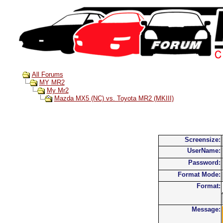
All Forums
MY MR2
My Mr2
Mazda MX5 (NC) vs. Toyota MR2 (MKIII)
Screensize:
UserName:
Password:
Format Mode:
Format:
Message: