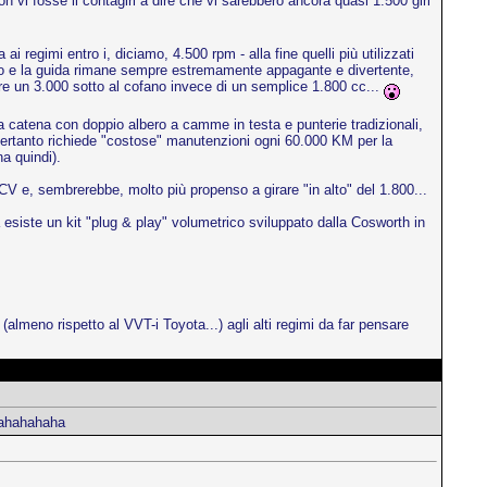
n vi fosse il contagiri a dire che vi sarebbero ancora quasi 1.500 giri
 regimi entro i, diciamo, 4.500 rpm - alla fine quelli più utilizzati
atto e la guida rimane sempre estremamente appagante e divertente,
vere un 3.000 sotto al cofano invece di un semplice 1.800 cc...
a catena con doppio albero a camme in testa e punterie tradizionali,
pertanto richiede "costose" manutenzioni ogni 60.000 KM per la
a quindi).
V e, sembrerebbe, molto più propenso a girare "in alto" del 1.800...
da esiste un kit "plug & play" volumetrico sviluppato dalla Cosworth in
almeno rispetto al VVT-i Toyota...) agli alti regimi da far pensare
ahahahahaha