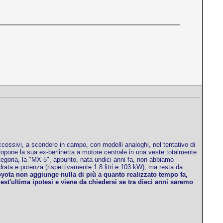
uccessivi, a scendere in campo, con modelli analoghi, nel tentativo di
ropone la sua ex-berlinetta a motore centrale in una veste totalmente
categoria, la "MX-5", appunto, nata undici anni fa, non abbiamo
drata e potenza (rispettivamente 1.8 litri e 103 kW), ma resta da
Toyota non aggiunge nulla di più a quanto realizzato tempo fa,
t'ultima ipotesi e viene da chiedersi se tra dieci anni saremo