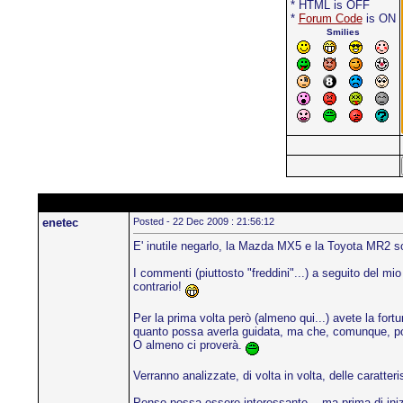
* HTML is OFF
*
Forum Code
is ON
Smilies
enetec
Posted - 22 Dec 2009 : 21:56:12
E' inutile negarlo, la Mazda MX5 e la Toyota MR2 so
I commenti (piuttosto "freddini"...) a seguito del mi
contrario!
Per la prima volta però (almeno qui...) avete la fort
quanto possa averla guidata, ma che, comunque, potr
O almeno ci proverà.
Verranno analizzate, di volta in volta, delle caratte
Penso possa essere interessante... ma prima di inizia