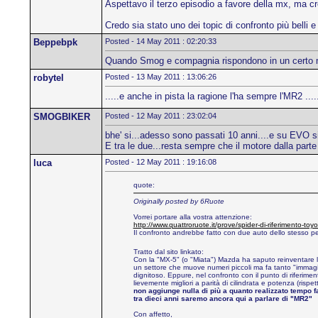
Aspettavo il terzo episodio a favore della mx, ma cre
Credo sia stato uno dei topic di confronto più belli 
Beppebpk
Posted - 14 May 2011 : 02:20:33
Quando Smog e compagnia rispondono in un certo 
robytel
Posted - 13 May 2011 : 13:06:26
.....e anche in pista la ragione l'ha sempre l'MR2 ....
SMOGBIKER
Posted - 12 May 2011 : 23:02:04
bhe' si...adesso sono passati 10 anni....e su EVO
E tra le due...resta sempre che il motore dalla parte
luca
Posted - 12 May 2011 : 19:16:08
quote:
Originally posted by 6Ruote
Vorrei portare alla vostra attenzione:
http://www.quattroruote.it/prove/spider-di-riferimento-t
Il confronto andrebbe fatto con due auto dello stesso 
Tratto dal sito linkato:
Con la "MX-5" (o "Miata") Mazda ha saputo reinventare la s
un settore che muove numeri piccoli ma fa tanto "immagine
dignitoso. Eppure, nel confronto con il punto di riferim
lievemente migliori a parità di cilindrata e potenza (risp
non aggiunge nulla di più a quanto realizzato tempo 
tra dieci anni saremo ancora qui a parlare di "MR2"
Con affetto,