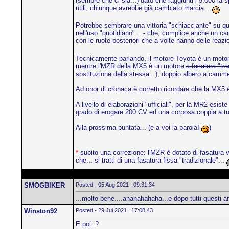
(sempre che ci sia...) dato che raggiunti i 5.000 la 
utili, chiunque avrebbe già cambiato marcia...
Potrebbe sembrare una vittoria "schiacciante" su quest
nell'uso "quotidiano"... - che, complice anche un c
con le ruote posteriori che a volte hanno delle reazi
Tecnicamente parlando, il motore Toyota è un motore 
mentre l'MZR della MX5 è un motore
a fasatura "tra
sostituzione della stessa...), doppio albero a camme
Ad onor di cronaca è corretto ricordare che la MX5 
A livello di elaborazioni "ufficiali", per la MR2 esis
grado di erogare 200 CV ed una corposa coppia a tutt
Alla prossima puntata... (e a voi la parola!
)
*
subito una correzione: l'MZR è dotato di fasatura va
che... si tratti di una fasatura fissa "tradizionale"...
SMOGBIKER
Posted - 05 Aug 2021 : 09:31:34
...molto bene....ahahahahaha...e dopo tutti questi 
Winston92
Posted - 29 Jul 2021 : 17:08:43
E poi..?