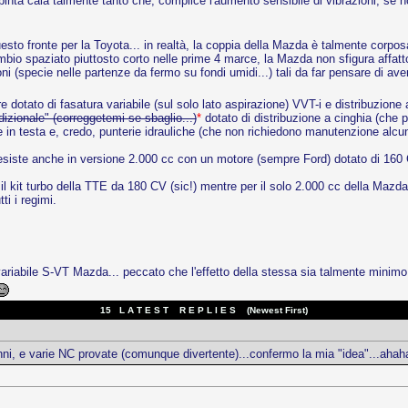
spinta cala talmente tanto che, complice l'aumento sensibile di vibrazioni, se no
o fronte per la Toyota... in realtà, la coppia della Mazda è talmente corposa ai
ambio spaziato piuttosto corto nelle prime 4 marce, la Mazda non sfigura aff
oni (specie nelle partenze da fermo su fondi umidi...) tali da far pensare di a
dotato di fasatura variabile (sul solo lato aspirazione) VVT-i e distribuzione 
dizionale" (correggetemi se sbaglio...)
*
dotato di distribuzione a cinghia (che 
 in testa e, credo, punterie idrauliche (che non richiedono manutenzione alcun
esiste anche in versione 2.000 cc con un motore (sempre Ford) dotato di 160 C
te il kit turbo della TTE da 180 CV (sic!) mentre per il solo 2.000 cc della Maz
i i regimi.
riabile S-VT Mazda... peccato che l'effetto della stessa sia talmente minimo (
15 L A T E S T R E P L I E S (Newest First)
anni, e varie NC provate (comunque divertente)...confermo la mia "idea"...ah