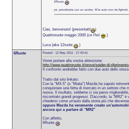
6Ruote
ps. prendetela con un sorriso. W le auto non da fighetti
Ciao, benvenuto! (presentati!
)
Quattroruote maggio 2000 (ce l'ho!
).
Luca (aka 12ruote
)
6Ruote
Posted - 12 May 2011 : 17:43:41
Vorrei portare alla vostra attenzione:
http://www.quattroruote.it/prove/spider-di-riferime
Il confronto andrebbe fatto con due auto dello ste
Tratto dal sito linkato:
Con la "MX-5" (o "Miata") Mazda ha saputo reinventare
conquistare una fetta di mercato in un settore che m
nuova. Il risultato, sebbene ci sia parso migliorabil
riscontrato grandi progressi. D'accordo, la "MR2" è u
chiedersi come un'auto dalla storia più che decennal
oppure Mazda ha veramente creato un'automobile 
ancora qui a parlare di "MR2"
Con affetto,
6Ruote