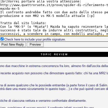
Check here to include your profile signature.
T O P I C R E V I E W
no due macchine in estrema concorrenza fra loro, almeno fin dall'uscita della
o recente acquisto non possono che dimostrare questo fatto: chi ha una MR2 la rit
una di avere qualcuno che le possiede entrambe (a parte forse il caso di Salim.
à dare una mano sicuramente in questo topic...) e che può quindi cercare di f
ristiche di ciascuna vettura e verranno confrontate direttamente.
re, cerchiamo di essere precisi: il confronto infatti avverrà fra una