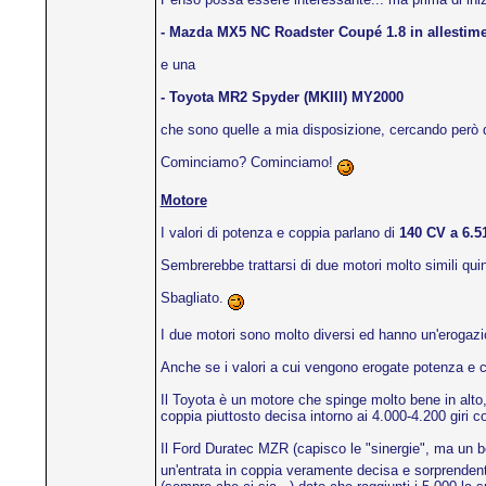
- Mazda MX5 NC Roadster Coupé 1.8 in allestim
e una
- Toyota MR2 Spyder (MKIII) MY2000
che sono quelle a mia disposizione, cercando però di
Cominciamo? Cominciamo!
Motore
I valori di potenza e coppia parlano di
140 CV a 6.
Sembrerebbe trattarsi di due motori molto simili quin
Sbagliato.
I due motori sono molto diversi ed hanno un'erogazio
Anche se i valori a cui vengono erogate potenza e c
Il Toyota è un motore che spinge molto bene in alto, 
coppia piuttosto decisa intorno ai 4.000-4.200 giri c
Il Ford Duratec MZR (capisco le "sinergie", ma un
un'entrata in coppia veramente decisa e sorprendente 