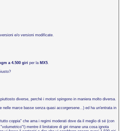
versioni e/o versioni modificate.
kgm a 4.500 giri
per la
MX5
.
Giusto?
iuttosto diverse, perché i motori spingono in maniera molto diversa.
tore nelle marce basse senza quasi accorgersene...) ed ha un'entrata in
"tutto coppia" che ama i regimi moderati dove da il meglio di sé (con
"volumetrico"!) mentre il limitatore di giri rimane una cosa ignota