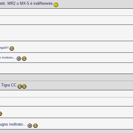
hetti. MR2 o MX-5 è indifferente
igidi!!!
 inoltrato...
el Tigra CC
ugno inoltrato...