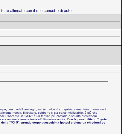
tutte allineate con il mio concetto di auto.
ampo, con modelli analoghi, nel tentativo di conquistare una fetta di mercato in
lmente nuova. Il risultato, sebbene ci sia parso migliorabile, è più che
ressi. D'accordo, la "MR2" è un tantino più comoda e spunta prestazioni
iesca ancora a tenere testa all'ultimissima novità.
Due le possibilità: o Toyota
della "MX-5", prende corpo quest'ultima ipotesi e viene da chiedersi se