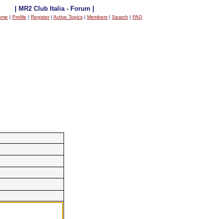
| MR2 Club Italia - Forum |
ome
|
Profile
|
Register
|
Active Topics
|
Members
|
Search
|
FAQ