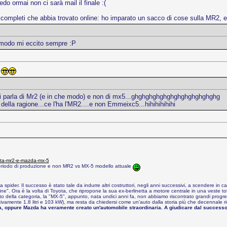
do ormai non ci sarà mail il finale :(
e completi che abbia trovato online: ho imparato un sacco di cose sulla MR2, e 
modo mi eccito sempre :P
.
 si parla di Mr2 (e in che modo) e non di mx5...ghghghghghghghghghghghghg
 della ragione...ce l'ha l'MR2....e non Emmeixc5...hihihihihihi
oyota-mr2-e-mazda-mx-5
periodo di produzione e non MR2 vs MX-5 modello attuale
pider. Il successo è stato tale da indurre altri costruttori, negli anni successivi, a scendere in c
". Ora è la volta di Toyota, che ripropone la sua ex-berlinetta a motore centrale in una veste tota
ento della categoria, la "MX-5", appunto, nata undici anni fa, non abbiamo riscontrato grandi prog
ettivamente 1.8 litri e 103 kW), ma resta da chiedersi come un'auto dalla storia più che decennale r
fa, oppure Mazda ha veramente creato un'automobile straordinaria. A giudicare dal successo 