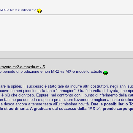
. MR2 o MX-5 è indifferente
nto-toyota-mr2-e-mazda-mx-5
sso periodo di produzione e non MR2 vs MX-5 modello attuale
 la spider. Il successo è stato tale da indurre altri costruttori, negli anni s
uove numeri piccoli ma fa tanto "immagine". Ora è la volta di Toyota, che rip
e, è più che dignitoso. Eppure, nel confronto con il punto di riferimento della 
n tantino più comoda e spunta prestazioni lievemente migliori a parità di cilin
e riesca ancora a tenere testa all'ultimissima novità.
Due le possibilità: o 
straordinaria. A giudicare dal successo della "MX-5", prende corpo ques