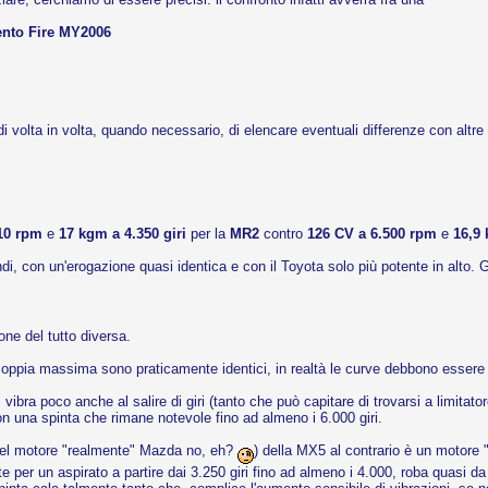
ento Fire MY2006
 volta in volta, quando necessario, di elencare eventuali differenze con altre 
510 rpm
e
17 kgm a 4.350 giri
per la
MR2
contro
126 CV a 6.500 rpm
e
16,9 
di, con un'erogazione quasi identica e con il Toyota solo più potente in alto. 
ne del tutto diversa.
oppia massima sono praticamente identici, in realtà le curve debbono essere p
vibra poco anche al salire di giri (tanto che può capitare di trovarsi a limita
on una spinta che rimane notevole fino ad almeno i 6.000 giri.
 bel motore "realmente" Mazda no, eh?
) della MX5 al contrario è un motore 
per un aspirato a partire dai 3.250 giri fino ad almeno i 4.000, roba quasi da 