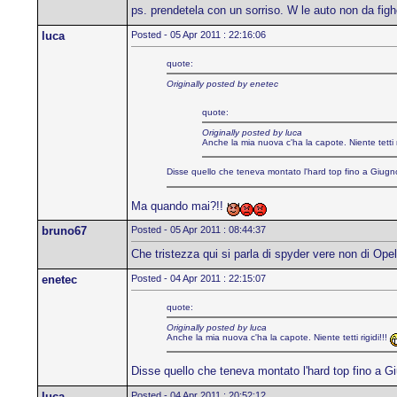
ps. prendetela con un sorriso. W le auto non da fig
luca
Posted - 05 Apr 2011 : 22:16:06
quote:
Originally posted by enetec
quote:
Originally posted by luca
Anche la mia nuova c'ha la capote. Niente tetti r
Disse quello che teneva montato l'hard top fino a Giugno
Ma quando mai?!!
bruno67
Posted - 05 Apr 2011 : 08:44:37
Che tristezza qui si parla di spyder vere non di Op
enetec
Posted - 04 Apr 2011 : 22:15:07
quote:
Originally posted by luca
Anche la mia nuova c'ha la capote. Niente tetti rigidi!!!
Disse quello che teneva montato l'hard top fino a Gi
luca
Posted - 04 Apr 2011 : 20:52:12